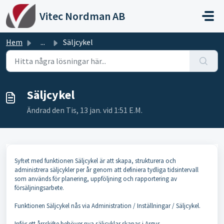
Hoppa över till huvudinnehåll
Vitec Nordman AB
Hem
...
Säljcykel
Säljcykel
Ändrad den Tis, 13 jan. vid 1:51 E.M.
Syftet med funktionen Säljcykel är att skapa, strukturera och
administrera säljcykler per år genom att definiera tydliga tidsintervall
som används för planering, uppföljning och rapportering av
försäljningsarbete.
Funktionen Säljcykel nås via Administration / Inställningar / Säljcykel.
Inför ett årsskifte behöver nya säljcyklar skapas i Argus.