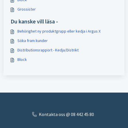
Grossister
Du kanske vill läsa -
Behörighet ny produktgrupp eller kedja i Argus X
Söka fram kunder
Distributionsrapport - Kedja/Distrikt
Block
Kontakta oss @ 08 442 45 80