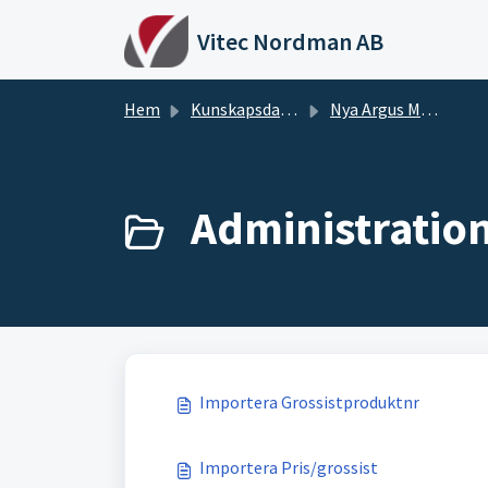
Hoppa över till huvudinnehåll
Vitec Nordman AB
Hem
Kunskapsdatabas
Nya Argus Manualer
Administration
Importera Grossistproduktnr
Importera Pris/grossist