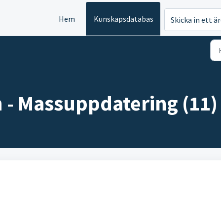
Hem
Kunskapsdatabas
Skicka in ett ä
 - Massuppdatering (11)