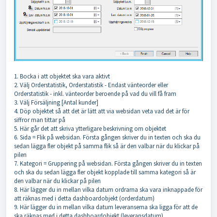
1. Bocka i att objektet ska vara aktivt
2. Välj Orderstatistik, Orderstatistik - Endast vänteorder eller
Orderstatistik - inkl. vänteorder beroende på vad du vill få fram
3. Välj Försäljning [Antal kunder]
4. Döp objektet så att det är lätt att via websidan veta vad det är för
siffror man tittar på
5. Här går det att skriva ytterligare beskrivning om objektet
6. Sida = Flik på websidan. Första gången skriver du in texten och ska du
sedan lägga fler objekt på samma flik så är den valbar när du klickar på
pilen
7. Kategori = Gruppering på websidan. Första gången skriver du in texten
och ska du sedan lägga fler objekt kopplade till samma kategori så är
den valbar när du klickar på pilen
8. Här lägger du in mellan vilka datum ordrarna ska vara inknappade för
att räknas med i detta dashboardobjekt (orderdatum)
9. Här lägger du in mellan vilka datum leveranserna ska ligga för att de
ska räknas med i detta dashboardobjekt (leveransdatum)