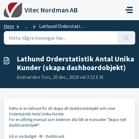
Hoppa över till huvudinnehåll
Vitec Nordman AB
Hem
...
Lathund Orderstatistik Antal Unika Kunder (skapa dashboar...
Lathund Orderstatistik Antal Unika
Kunder (skapa dashboardobjekt)
Ändrad den Tors, 20 dec., 2018 vid 3:32 E.M.
Detta är en lathund för att skapa ett dashboardobjekt som visar
Orderstatistik Antal Unika Kunder.
För en utförlig manual som beskriver alla fält se manualen "Skapa nytt
dashboardobjekt"
Gå in via Budget - BI - Dashboard