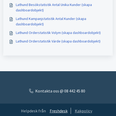
Lathund Besökstatistik Antal Unika Kunder (skapa
dashboardobjekt)
Lathund Kampanjstatistik Antal Kunder (skapa
dashboardobjekt)
Lathund Orderstatistik Volym (skapa dashboardobjekt)
Lathund Orderstatistik Värde (skapa dashboardobjekt)
Kontakta oss @ 08 442 45 80
Helpdesk från
Freshdesk
Kakpolicy