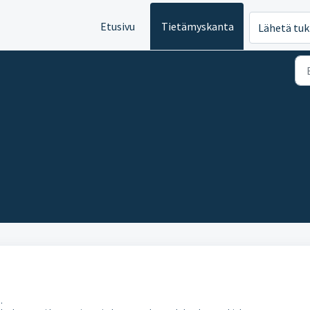
Etusivu
Tietämyskanta
Lähetä tuk
.