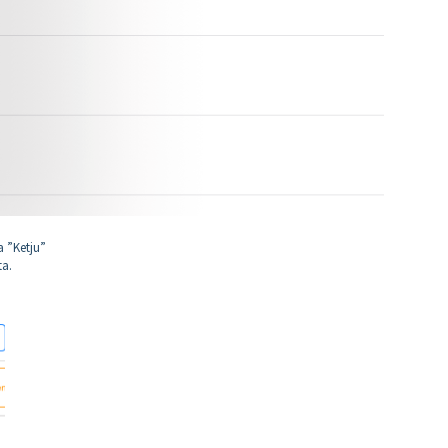
a ”Ketju”
ta.