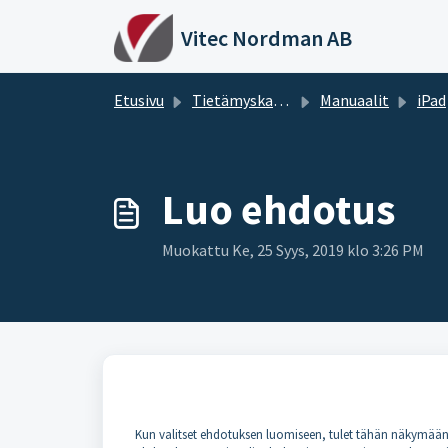
Siirry pääsisältöön
Vitec Nordman AB
Etusivu
Tietämyskanta
Manuaalit
iPad
Luo ehdotus
Muokattu Ke, 25 Syys, 2019 klo 3:26 PM
Kun valitset ehdotuksen luomiseen, tulet tähän näkymään