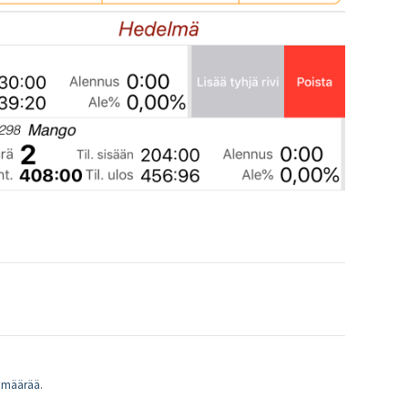
kumäärää.