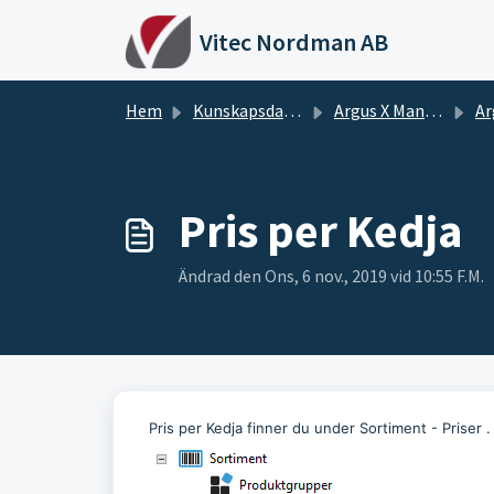
Hoppa över till huvudinnehåll
Vitec Nordman AB
Hem
Kunskapsdatabas
Argus X Manualer
Ar
Pris per Kedja
Ändrad den Ons, 6 nov., 2019 vid 10:55 F.M.
Pris per Kedja
finner du under
Sortiment - Priser .