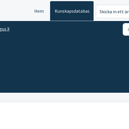
Hem
Kunskapsdatabas
Skicka in ett ä
gus X