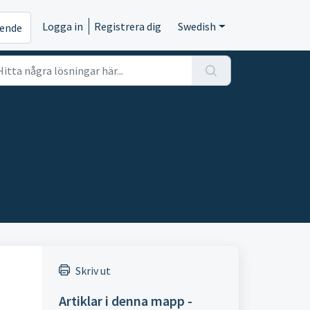
Logga in
Registrera dig
Swedish
rende
Skriv ut
Artiklar i denna mapp -