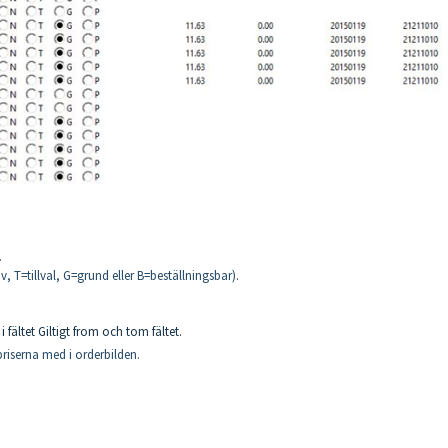
.
iv, T=tillval, G=grund eller B=beställningsbar).
fältet Giltigt from och tom fältet.
 priserna med i orderbilden.