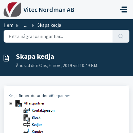
Hoppa över till huvudinnehåll
Vitec Nordman AB
Hem
...
Skapa kedja
Skapa kedja
Ändrad den Ons, 6 nov., 2019 vid 10:49 F.M.
Kedja
finner du under
Affärspartner.