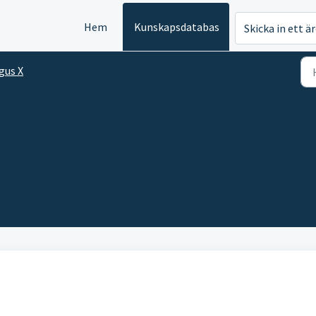
Hem
Kunskapsdatabas
Skicka in ett ä
gus X