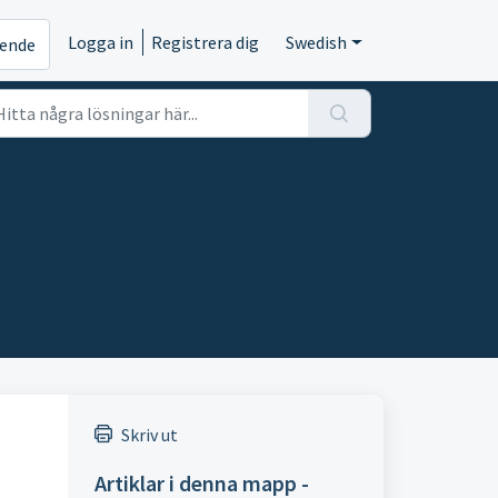
Logga in
Registrera dig
Swedish
rende
Skriv ut
Artiklar i denna mapp -