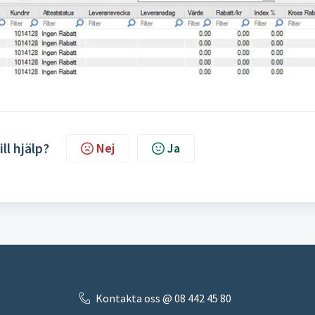
ill hjälp?
Nej
Ja
Kontakta oss @ 08 442 45 80