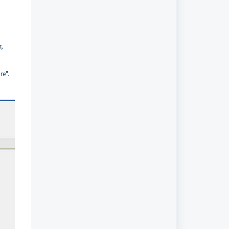
r,
re".