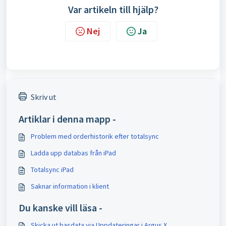
Var artikeln till hjälp?
Nej
Ja
Skriv ut
Artiklar i denna mapp -
Problem med orderhistorik efter totalsync
Ladda upp databas från iPad
Totalsync iPad
Saknar information i klient
Du kanske vill läsa -
Skicka ut basdata via Uppdateringar i Argus X