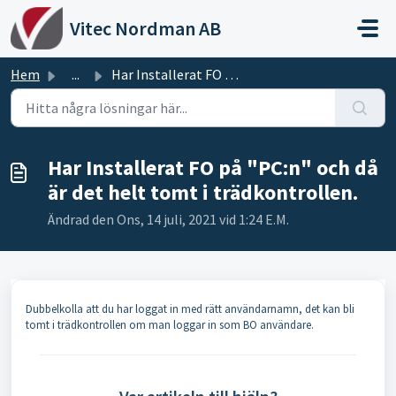
Hoppa över till huvudinnehåll
Vitec Nordman AB
Hem
...
Har Installerat FO på "PC:n" och då är det helt...
Har Installerat FO på "PC:n" och då
är det helt tomt i trädkontrollen.
Ändrad den Ons, 14 juli, 2021 vid 1:24 E.M.
Dubbelkolla att du har loggat in med rätt användarnamn, det kan bli
tomt i trädkontrollen om man loggar in som BO användare.