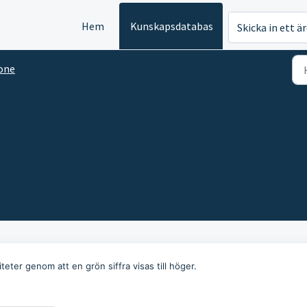
Hem
Kunskapsdatabas
Skicka in ett ä
one
teter genom att en grön siffra visas till höger.