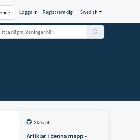
Logga in
Registrera dig
Swedish
rende
Skriv ut
Artiklar i denna mapp -