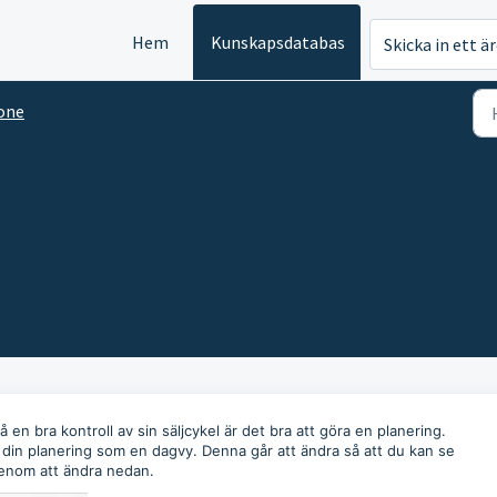
Hem
Kunskapsdatabas
Skicka in ett ä
one
å en bra kontroll av sin säljcykel är det bra att göra en planering.
u din planering som en dagvy. Denna går att ändra så att du kan se
enom att ändra nedan.