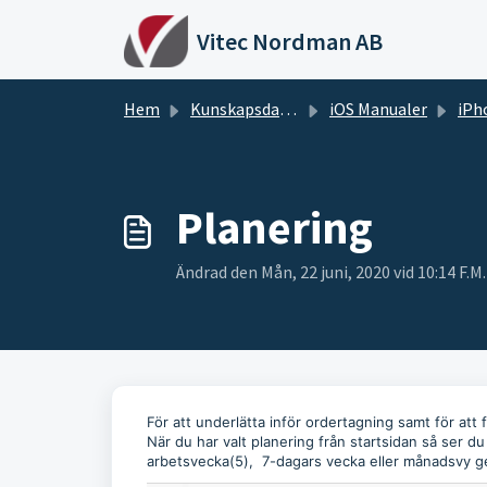
Hoppa över till huvudinnehåll
Vitec Nordman AB
Hem
Kunskapsdatabas
iOS Manualer
iPh
Planering
Ändrad den Mån, 22 juni, 2020 vid 10:14 F.M.
För att underlätta inför ordertagning samt för att f
När du har valt planering från startsidan så ser d
arbetsvecka(5), 7-dagars vecka eller månadsvy g