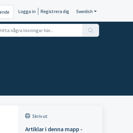
Logga in
Registrera dig
Swedish
rende
Skriv ut
Artiklar i denna mapp -