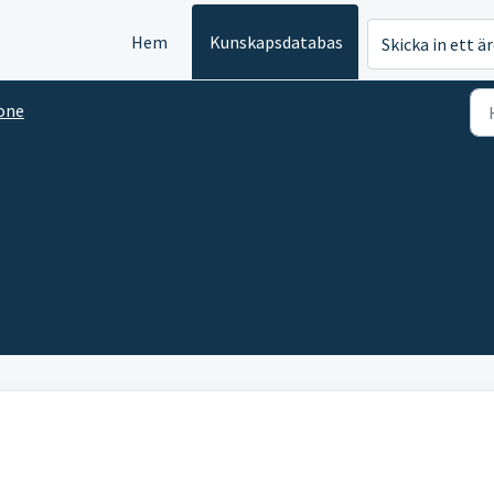
Hem
Kunskapsdatabas
Skicka in ett ä
one