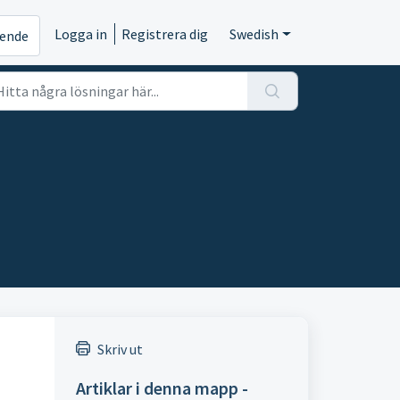
Logga in
Registrera dig
Swedish
rende
Skriv ut
Artiklar i denna mapp -