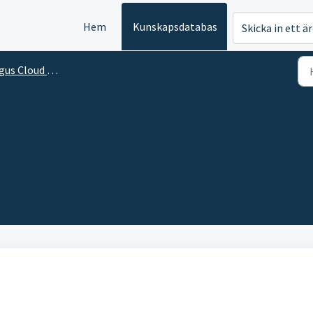
Hem
Kunskapsdatabas
Skicka in ett ä
us Cloud VCD