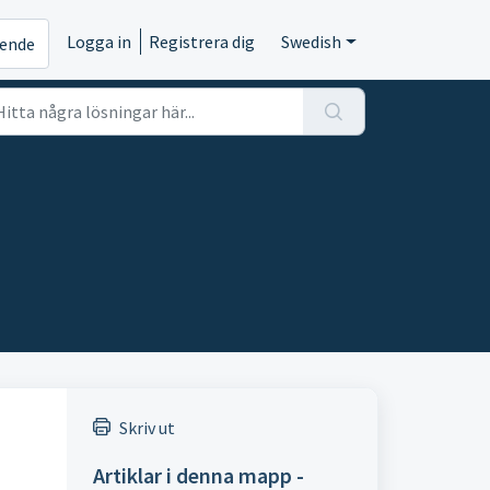
Logga in
Registrera dig
Swedish
rende
Skriv ut
Artiklar i denna mapp -