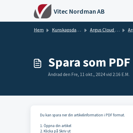
Hoppa över till huvudinnehåll
Vitec Nordman AB
Hem
Kunskapsdatabas
Argus Cloud VCD Manualer
Arg
Spara som PDF
Ändrad den Fre, 11 okt., 2024 vid 2:16 E.M.
Du kan spara ner din artikelinformation i PDF format.
1. Öppna din artikel
2. Klicka på Skriv ut