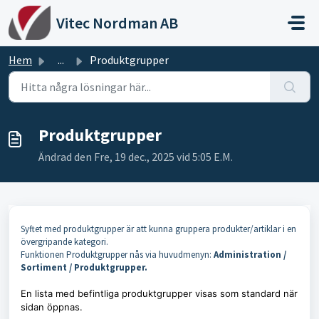
Hoppa över till huvudinnehåll
Vitec Nordman AB
Hem
...
Produktgrupper
Produktgrupper
Ändrad den Fre, 19 dec., 2025 vid 5:05 E.M.
Syftet med produktgrupper är att kunna gruppera produkter/artiklar i en
övergripande kategori.
Funktionen Produktgrupper nås via huvudmenyn:
Administration /
Sortiment / Produktgrupper.
En lista med befintliga produktgrupper visas som standard när
sidan öppnas.