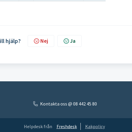
ill hjälp?
Nej
Ja
Kontakta oss @ 08 442 45 80
Helpdesk från
Freshdesk
Kakpolicy