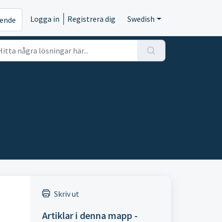
Logga in
Registrera dig
Swedish
rende
Skriv ut
Artiklar i denna mapp -