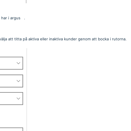
 har i argus .
d, Bergendahl mm.
lja att titta på aktiva eller inaktiva kunder genom att bocka i rutorna.