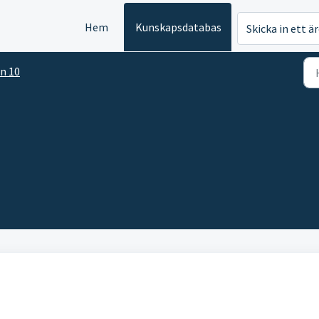
Hem
Kunskapsdatabas
Skicka in ett ä
n 10