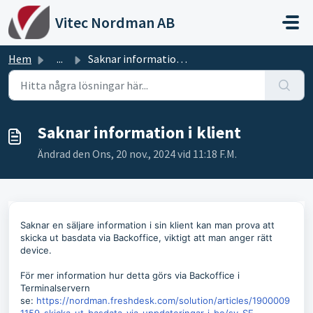
Hoppa över till huvudinnehåll
Vitec Nordman AB
Hem
...
Saknar information i klient
Saknar information i klient
Ändrad den Ons, 20 nov., 2024 vid 11:18 F.M.
Saknar en säljare information i sin klient kan man prova att
skicka ut basdata via Backoffice, viktigt att man anger rätt
device.
För mer information hur detta görs via Backoffice i
Terminalservern
se:
https://nordman.freshdesk.com/solution/articles/1900009