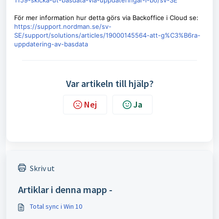
1159-skicka-ut-basdata-via-uppdateringar-i-bo/sv-SE
För mer information hur detta görs via Backoffice i Cloud se:
https://support.nordman.se/sv-
SE/support/solutions/articles/19000145564-att-g%C3%B6ra-
uppdatering-av-basdata
Var artikeln till hjälp?
Nej
Ja
Skriv ut
Artiklar i denna mapp -
Total sync i Win 10