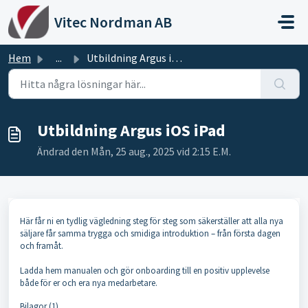
Hoppa över till huvudinnehåll
Vitec Nordman AB
Hem
...
Utbildning Argus iOS iPad
Utbildning Argus iOS iPad
Ändrad den Mån, 25 aug., 2025 vid 2:15 E.M.
Här får ni en tydlig vägledning steg för steg som säkerställer att alla nya
säljare får samma trygga och smidiga introduktion – från första dagen
och framåt.
Ladda hem manualen och gör onboarding till en positiv upplevelse
både för er och era nya medarbetare.
Bilagor (1)