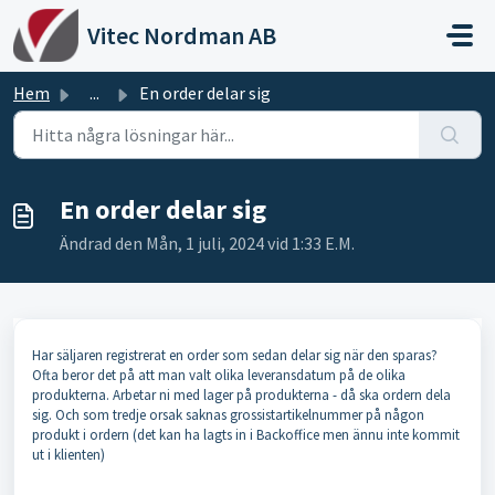
Hoppa över till huvudinnehåll
Vitec Nordman AB
Hem
...
En order delar sig
En order delar sig
Ändrad den Mån, 1 juli, 2024 vid 1:33 E.M.
Har säljaren registrerat en order som sedan delar sig när den sparas?
Ofta beror det på att man valt olika leveransdatum på de olika
produkterna. Arbetar ni med lager på produkterna - då ska ordern dela
sig. Och som tredje orsak saknas grossistartikelnummer på någon
produkt i ordern (det kan ha lagts in i Backoffice men ännu inte kommit
ut i klienten)