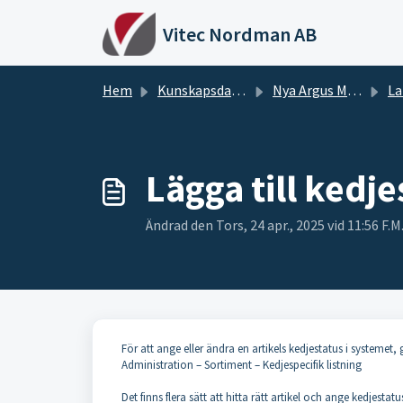
Hoppa över till huvudinnehåll
Vitec Nordman AB
Hem
Kunskapsdatabas
Nya Argus Manualer
La
Lägga till kedje
Ändrad den Tors, 24 apr., 2025 vid 11:56 F.M
För att ange eller ändra en artikels kedjestatus i systemet, gå
Administration – Sortiment – Kedjespecifik listning
Det finns flera sätt att hitta rätt artikel och ange kedjestatu