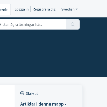
Logga in
Registrera dig
Swedish
rende
Skriv ut
Artiklar i denna mapp -