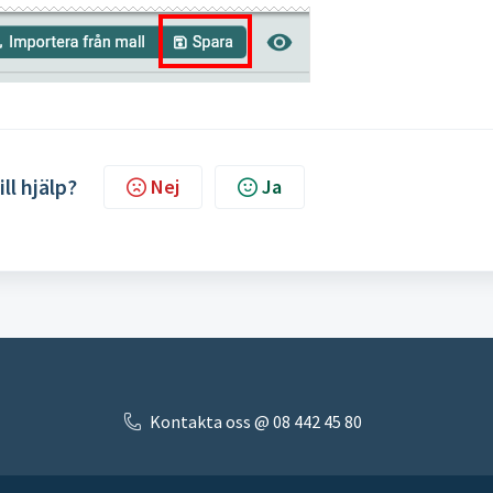
ill hjälp?
Nej
Ja
Kontakta oss @ 08 442 45 80