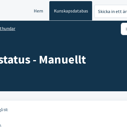
Hem
Kunskapsdatabas
Skicka in ett ä
thundar
status - Manuellt
.
 till:
s.