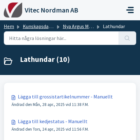
Hoppa över till huvudinnehåll
Vitec Nordman AB
Hem
Kunskapsdatabas
Nya Argus Manualer
Lathundar
Lathundar (10)
Lägga till grossistartikelnummer - Manuellt
Ändrad den Mån, 28 apr., 2025 vid 11:38 F.M.
Lägga till kedjestatus - Manuellt
Ändrad den Tors, 24 apr., 2025 vid 11:56 F.M.