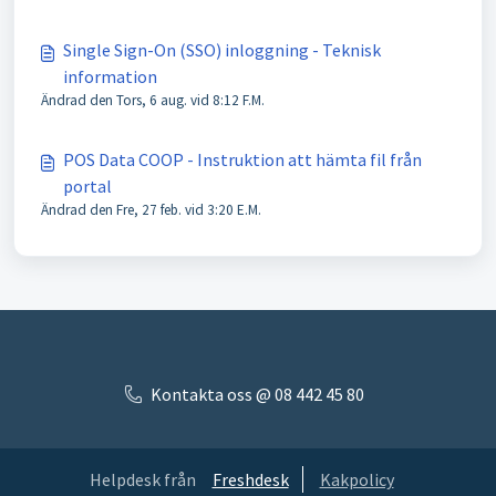
Single Sign-On (SSO) inloggning - Teknisk
information
Ändrad den Tors, 6 aug. vid 8:12 F.M.
POS Data COOP - Instruktion att hämta fil från
portal
Ändrad den Fre, 27 feb. vid 3:20 E.M.
Kontakta oss @ 08 442 45 80
Helpdesk från
Freshdesk
Kakpolicy