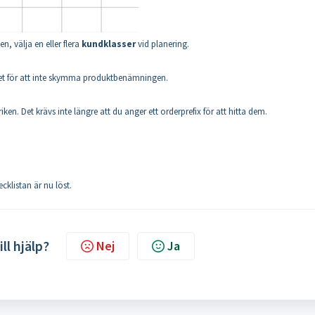
, välja en eller flera
kundklasser
vid planering.
umret för att inte skymma produktbenämningen.
ken. Det krävs inte längre att du anger ett orderprefix för att hitta dem.
ecklistan är nu löst.
ill hjälp?
Nej
Ja