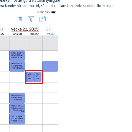
esöka"
för att göra statusen tydligare.
flera kunder på samma tid, så att du lättare kan undvika dubbelbokningar.