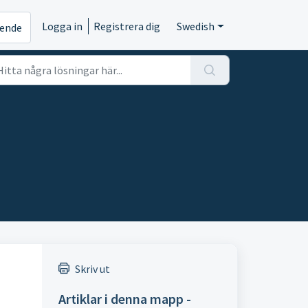
Logga in
Registrera dig
Swedish
rende
Skriv ut
Artiklar i denna mapp -