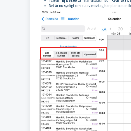
Texten
"Ej besökta"
har ersatts med
"Kvar att b
Det är nu synligt om du av misstag har planerat in 