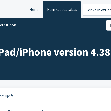
Hem
Kunskapsdatabas
Skicka in ett ä
d / iPhone app
iPad/iPhone version 4.38
 och uppåt.