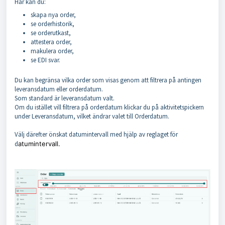
Här kan du:
skapa nya order,
se orderhistorik,
se orderutkast,
attestera order,
makulera order,
se EDI svar.
Du kan begränsa vilka order som visas genom att filtrera på antingen
leveransdatum eller orderdatum.
Som standard är leveransdatum valt.
Om du istället vill filtrera på orderdatum klickar du på aktivitetspickern
under Leveransdatum, vilket ändrar valet till Orderdatum.
Välj därefter önskat datumintervall med hjälp av reglaget för
d
atumintervall.