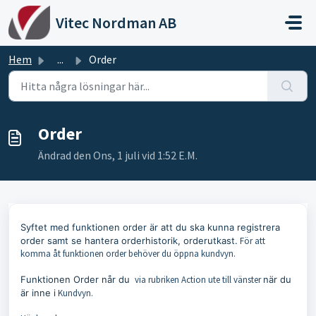
Hoppa över till huvudinnehåll
Vitec Nordman AB
Hem
...
Order
Order
Ändrad den Ons, 1 juli vid 1:52 E.M.
Syftet med funktionen order är att du ska kunna registrera
order samt se hantera orderhistorik, orderutkast.
För att
komma åt funktionen order behöver du öppna kundvyn.
Funktionen Order når du
via rubriken Action ute till vänster
när du
är inne i
Kundvyn.