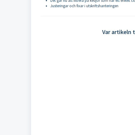
Det går nu att filtrera på kedjor som har ett enkelt ci
Justeringar och fixar i utskriftshanteringen
Var artikeln t