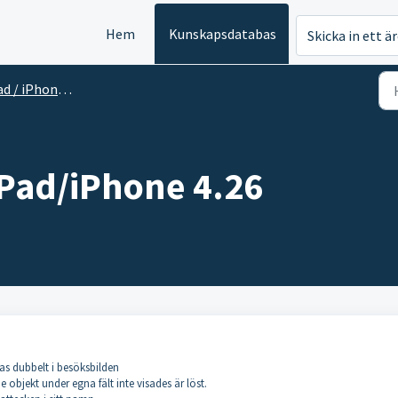
Hem
Kunskapsdatabas
Skicka in ett ä
d / iPhone app
iPad/iPhone 4.26
isas dubbelt i besöksbilden
objekt under egna fält inte visades är löst.