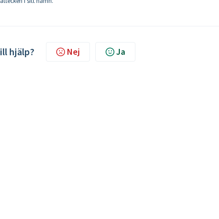
tattecken i sitt namn.
ill hjälp?
Nej
Ja