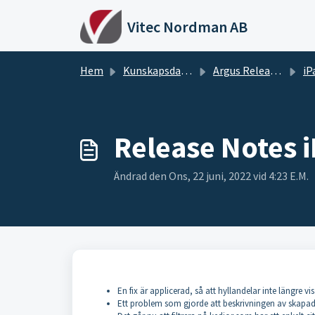
Hoppa över till huvudinnehåll
Vitec Nordman AB
Hem
Kunskapsdatabas
Argus Release notes
iPa
Release Notes 
Ändrad den Ons, 22 juni, 2022 vid 4:23 E.M.
En fix är applicerad, så att hyllandelar inte längre v
Ett problem som gjorde att beskrivningen av skapade 