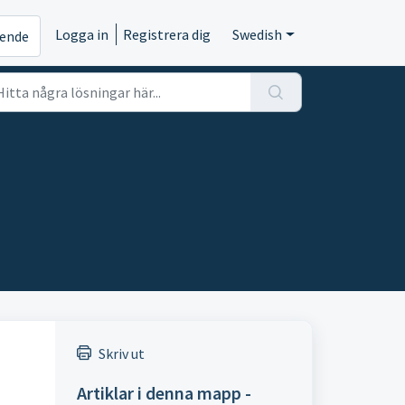
Logga in
Registrera dig
Swedish
rende
Skriv ut
Artiklar i denna mapp -