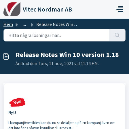
Hoppa över till huvudinnehåll
Vitec Nordman AB
Hem
...
Release Notes Win 10 version 1.18
Release Notes Win 10 version 1.18
Ändrad den Tors, 11 nov., 2021 vid 11:14 F.M.
Nytt
I kampanjöversikten kan du nu se detaljerna på en kampanj även om
det inte finns någon koppling till grossist.